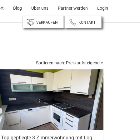
rt
Blog
Über uns
Partner werden
Login
VERKAUFEN
KONTAKT
Sortieren nach:
Preis aufsteigend
Top gepflegte 3 Zimmerwohnung mit Loggia und Parkplatz in absoluter Ruhelage in der Waldwiese