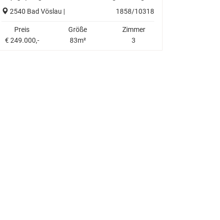
2540 Bad Vöslau |
1858/10318
Preis
Größe
Zimmer
€ 249.000,-
83m²
3