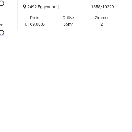
2492 Eggendorf |
1858/10229
Preis
Größe
Zimmer
€ 169.000,-
65m²
2
er