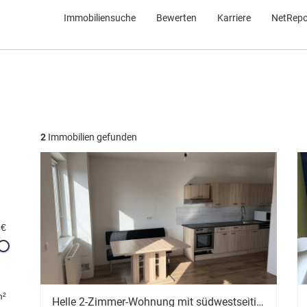
Immobiliensuche
Bewerten
Karriere
NetRepo
2
Immobilien gefunden
 €
m²
Helle 2-Zimmer-Wohnung mit südwestseitigem Balkon, KFZ Abstellplatz