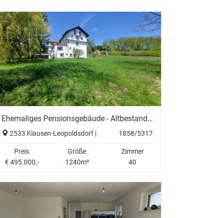
Ehemaliges Pensionsgebäude - Altbestand in Grünlage nähe Wien
2533 Klausen-Leopoldsdorf |
1858/5317
Preis
Größe
Zimmer
€ 495.000,-
1240m²
40