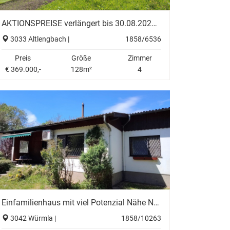
AKTIONSPREISE verlängert bis 30.08.2026 - großzügige Doppelhäuser nähe Wien inkl. Garagenplätze und Eigengarten!
3033 Altlengbach |
1858/6536
Preis
Größe
Zimmer
€ 369.000,-
128m²
4
Einfamilienhaus mit viel Potenzial Nähe Neulengbach
3042 Würmla |
1858/10263