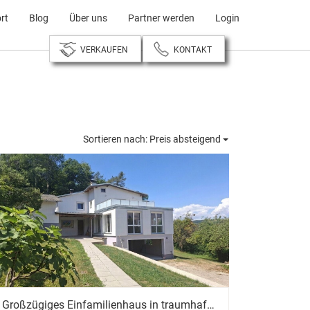
rt
Blog
Über uns
Partner werden
Login
VERKAUFEN
KONTAKT
Sortieren nach:
Preis absteigend
Großzügiges Einfamilienhaus in traumhafter Aussichtslage mit Wald und großem Baugrund in Eichgraben