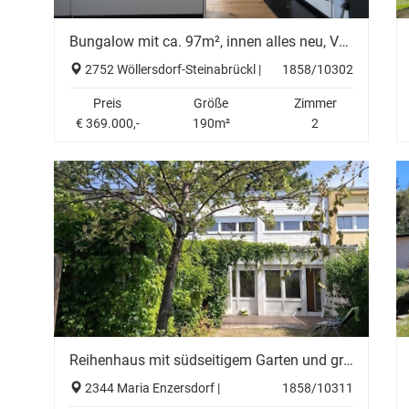
Bungalow mit ca. 97m², innen alles neu, Vollkeller, Dachboden ausbaubar, Carport, großer Garten
2752 Wöllersdorf-Steinabrückl |
1858/10302
Preis
Größe
Zimmer
€ 369.000,-
190m²
2
Reihenhaus mit südseitigem Garten und großem Potenzial in Maria Enzersdorf
2344 Maria Enzersdorf |
1858/10311