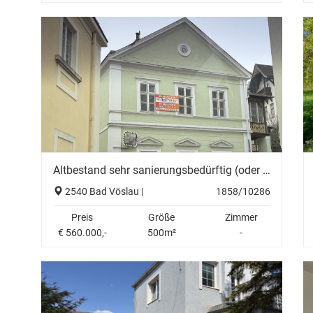
Altbestand sehr sanierungsbedürftig (oder auch Abriß), vieles ist hier möglich, mehrere Wohneinheiten oder eine neue Villa....
2540 Bad Vöslau |
1858/10286
Preis
Größe
Zimmer
€ 560.000,-
500m²
-