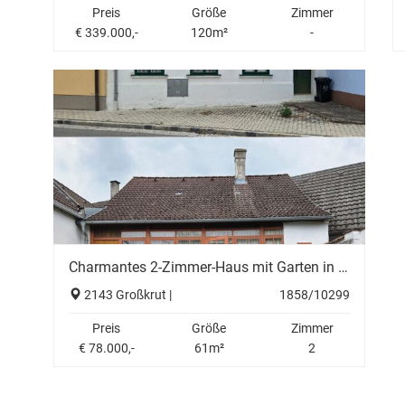
Preis
Größe
Zimmer
€ 339.000,-
120m²
-
Charmantes 2-Zimmer-Haus mit Garten in Großkrut – Ihr neues Zuhause um nur 78.000 €!
2143 Großkrut |
1858/10299
Preis
Größe
Zimmer
€ 78.000,-
61m²
2