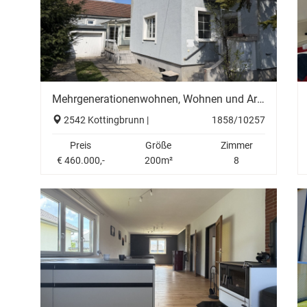
Mehrgenerationenwohnen, Wohnen und Arbeiten unter einem Dach oder einfach nur ein großes Haus - hier ist vieles möglich.
2542 Kottingbrunn |
1858/10257
Preis
Größe
Zimmer
€ 460.000,-
200m²
8