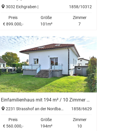
3032 Eichgraben |
1858/10312
Preis
Größe
Zimmer
€ 899.000,-
101m²
7
Einfamilienhaus mit 194 m² / 10 Zimmer +ERSTBEZUG nach SANIERUNG+
2231 Strasshof an der Nordbahn |
1858/6629
Preis
Größe
Zimmer
€ 560.000,-
194m²
10