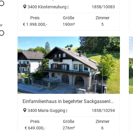
3400 Klosterneuburg |
1858/10083
Preis
Größe
Zimmer
€ 1.998.000,-
190m²
5
er
Einfamilienhaus in begehrter Sackgassenlage mit großem Grundstück und Entwicklungspotenzial
3400 Maria Gugging |
1858/10294
Preis
Größe
Zimmer
€ 649.000,-
276m²
6