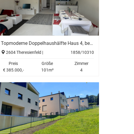
Topmoderne Doppelhaushälfte Haus 4, belagsfertig, hochwertige Ausstattung mit Vaillant Wärmepumpe, Internorm Fenster, gelegen am Ende einer Sackgasse
2604 Theresienfeld |
1858/10310
Preis
Größe
Zimmer
€ 385.000,-
101m²
4