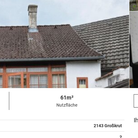
61m²
Nutzfläche
I
2143 Großkrut
2