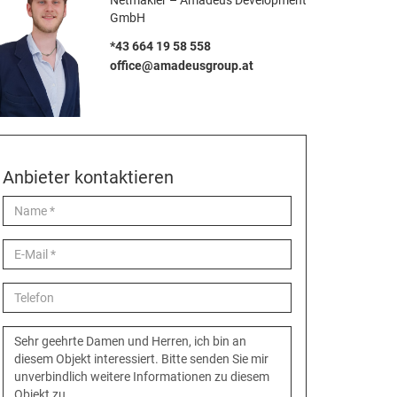
Netmakler – Amadeus Development
GmbH
*43 664 19 58 558
office@amadeusgroup.at
Anbieter kontaktieren
Name
E-
Mail
Telefon
Nachricht