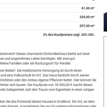
61,46 m²
320,00 m²
207,00 m²
3% des Kaufpreises zzgl. 20% USt.
sterreich! Dieses charmante Einfamilienhaus bietet auf einer
iches und angenehmes Leben benötigen. Mit zwei gut
 kleine Familien oder als Rückzugsort für Pendler.
chen Bedarf. Die medizinische Versorgung ist durch einen
 und eine Volksschule im Ort. Das Haus besticht durch seinen
aktivitäten oder den Anbau eigener Pflanzen bietet. Hier können Sie
inter sich lassen. Der Kaufpreis von 78.000,00 € macht dieses
nete Gelegenheit, sich den Traum vom Eigenheim in einer ruhigen
en Sie das Potenzial dieses Hauses in Großkrut. Ein Ort, an dem
nden können. Kontaktieren Sie uns für weitere Informationen oder