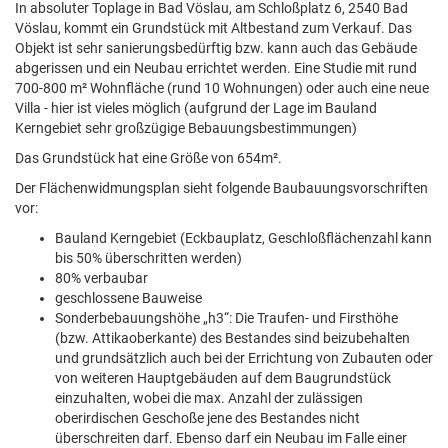
In absoluter Toplage in Bad Vöslau, am Schloßplatz 6, 2540 Bad
Vöslau, kommt ein Grundstück mit Altbestand zum Verkauf. Das
Objekt ist sehr sanierungsbedürftig bzw. kann auch das Gebäude
abgerissen und ein Neubau errichtet werden. Eine Studie mit rund
700-800 m² Wohnfläche (rund 10 Wohnungen) oder auch eine neue
Villa - hier ist vieles möglich (aufgrund der Lage im Bauland
Kerngebiet sehr großzügige Bebauungsbestimmungen)
Das Grundstück hat eine Größe von 654m².
Der Flächenwidmungsplan sieht folgende Baubauungsvorschriften
vor:
Bauland Kerngebiet (Eckbauplatz, Geschloßflächenzahl kann
bis 50% überschritten werden)
80% verbaubar
geschlossene Bauweise
Sonderbebauungshöhe „h3“: Die Traufen- und Firsthöhe
(bzw. Attikaoberkante) des Bestandes sind beizubehalten
und grundsätzlich auch bei der Errichtung von Zubauten oder
von weiteren Hauptgebäuden auf dem Baugrundstück
einzuhalten, wobei die max. Anzahl der zulässigen
oberirdischen Geschoße jene des Bestandes nicht
überschreiten darf. Ebenso darf ein Neubau im Falle einer