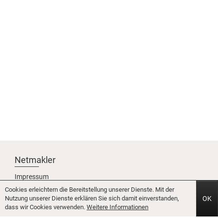
Netmakler
Impressum
Datenschutz
Cookies erleichtern die Bereitstellung unserer Dienste. Mit der
Karriere
Nutzung unserer Dienste erklären Sie sich damit einverstanden,
OK
Partner werden
dass wir Cookies verwenden.
Weitere Informationen
Über uns